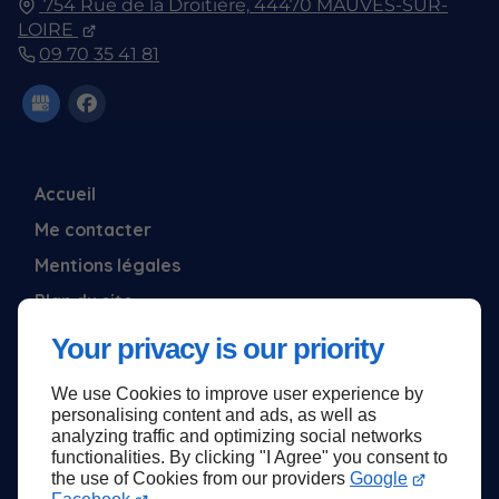
754 Rue de la Droitière,
44470
MAUVES-SUR-
LOIRE
09 70 35 41 81
Accueil
Me contacter
Mentions légales
Plan du site
Your privacy is our priority
We use Cookies to improve user experience by
Haut de page
personalising content and ads, as well as
analyzing traffic and optimizing social networks
functionalities. By clicking "I Agree" you consent to
the use of Cookies from our providers
Google